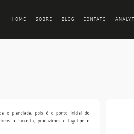
HOME
SOBRE
BLOG
CONTATO
ANALYT
a e planejada, pois é o ponto inicial de
nimos o conceito, produzimos o logotipo e